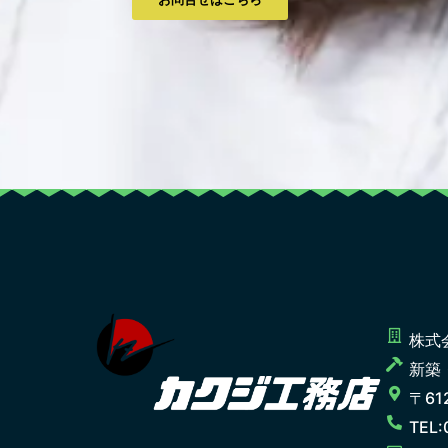
株式
新築
〒61
TEL: