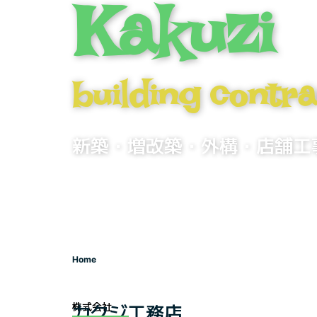
Kakuzi
building
contra
新築・増改築・外構・店舗工
Home
カクジ工務店
株式会社